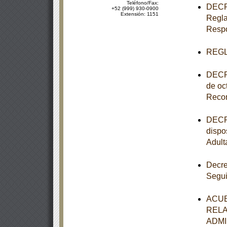
Teléfono/Fax:
DECRE
+52 (999) 930-0900
Extensión: 1151
Regla
Respo
REGL
DECRE
de oc
Recon
DECRE
dispo
Adult
Decre
Segui
ACUE
RELA
ADMI