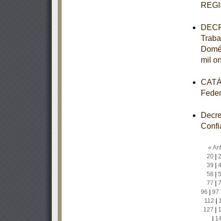
REGI
DECRE
Traba
Domés
mil o
CATÁL
Feder
Decre
Confi
« Ant
20
|
39
|
58
|
77
|
96
|
97
112
|
127
|
|
1