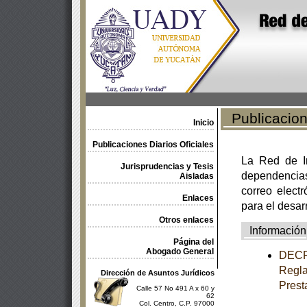
Publicacione
Inicio
Publicaciones Diarios Oficiales
La Red de In
Jurisprudencias y Tesis
dependencia
Aisladas
correo electr
Enlaces
para el desar
Otros enlaces
Información
Página del
Abogado General
DECRE
Regla
Dirección de Asuntos Jurídicos
Prest
Calle 57 No 491 A x 60 y
62
Col. Centro, C.P. 97000