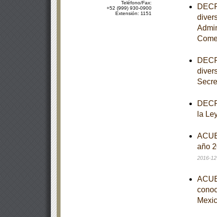
Teléfono/Fax:
DECRE
+52 (999) 930-0900
Extensión: 1151
diver
Admin
Comer
DECRE
diver
Secre
DECRE
la Le
ACUER
año 2
2016-12
ACUER
conoce
Mexic