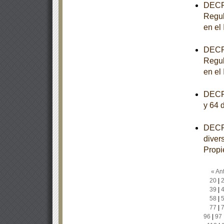
DECRE
Regul
en el
DECRE
Regul
en el
DECRE
y 64 
DECRE
diver
Propi
« Ant
20
|
39
|
58
|
77
|
96
|
97